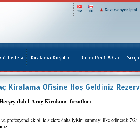
Rezervasyon İptal
TR
EN
yat Listesi
Kiralama Koşulları
Didim Rent A Car
Sıkça
ç Kiralama Ofisine Hoş Geldiniz Rezer
erşey dahil Araç Kiralama fırsatları.
ve profosyenel ekibi ile sizlere daha iyisini sunmayı ilke edinerek 7/24
oruz.